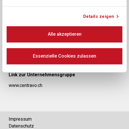
Für Medienschaffende
Swiss NutriFine AG
Details zeigen
Herr Erich Rava
Leiter Unternehmenskommunikation und Marketing
Alle akzeptieren
Industriering 32
3250 Lyss
T +41 79 462 00 08
Essenzielle Cookies zulassen
e.rava@centravo.ch
Link zur Unternehmensgruppe
www.centravo.ch
Impressum
Datenschutz