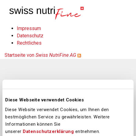
Direkt
zum
Inhalt
Impressum
Datenschutz
Rechtliches
Startseite von
Swiss NutriFine AG
Für allgemeine Auskünfte
Swiss NutriFine AG
Diese Webseite verwendet Cookies
Industriering 32
3250 Lyss
Diese Website verwendet Cookies, um Ihnen den
bestmöglichen Service zu gewährleisten. Weitere
T +41 32 387 47 47
Informationen können Sie
info@swissnutrifine.ch
unserer
Datenschutzerklärung
entnehmen.